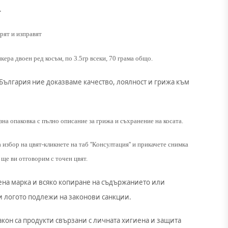
.
рят и изправят
ера двоен ред косъм, по 3.5гр всеки, 70 грама общо.
 България ние доказваме качество, лоялност и грижа към
зна опаковка с пълно описание за грижа и съхранение на косата.
избор на цвят-кликнете на таб ''Консултация'' и прикачете снимка
 ще ви отговорим с точен цвят.
зена марка и всяко копиране на съдържанието или
и логото подлежи на законови санкции.
акон са продукти свързани с личната хигиена и защита