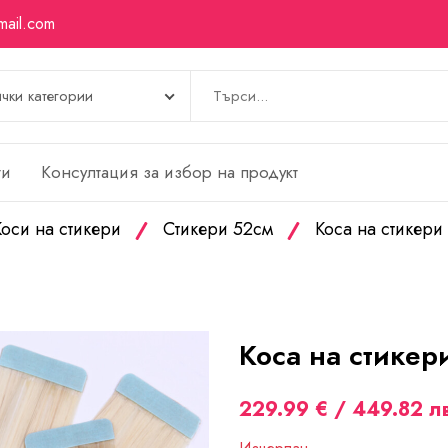
mail.com
ти
Kонсултация за избор на продукт
Коси на стикери
Стикери 52см
Коса на стикери
Коса на стикер
229.99 € / 449.82 лв