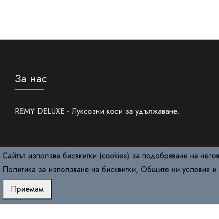
За нас
REMY DELUXE - Луксозни коси за удължаване.
Сайтът използва бисвкитки (cookies) за подобряване на него
Политика за използване на бисквитки
,
Общите ни условия
и
Приемам