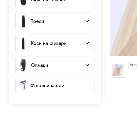
Треси
Коси на стикери
Опашки
Фотоепилатори