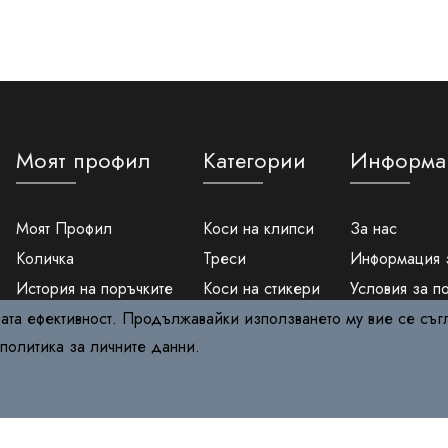
Моят профил
Категории
Информа
Моят Профил
Коси на клипси
За нас
Количка
Треси
Информация 
История на поръчките
Коси на стикери
Условия за п
вата ефективност. Продължавайки използването му вие се съг
Вход
Опашки
Защита на ли
политика за личните данни
.
Регистрация
Фотоепилатори
Политика за 