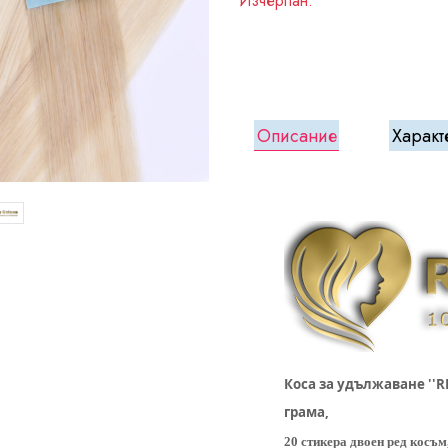
Изчерпан.
Описание
Характ
Коса за удължаване ''R
грама,
20 стикера двоен ред косъм,