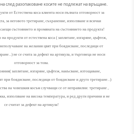
она след разопаковане косите не подлежат на връщане.
укти от Естествена коса клиента носи пълната отговорност за
та, за неговото третиране, съхранение, използване и всички
асаещи състоянието и промяната на състоянието на продукта!
на продукти от естествена коса ( заплитане, изгаряне, цъфтеж,
 неполучаване на желания цвят при боядисване, последици от
ане...) не се счита за дефект на артикула, и търговеца не носи
отговорност за това.
яния( заплитане, изгаряне, цъфтеж, накъсване, изтощаване,
т при боядисване, последици от боядисване и друго третиране...)
йства на човешкия косъм случващи се от неправилни: третиране ,
ка, използване на висока температура, и ред други причини и не
се считат за дефект на артикула!