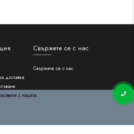
ция
Свържете се с нас
Свържете се с нас
за доставка
олзване
ласявате с нашата
чни данни
бисквитки