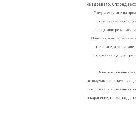
на здравето. Според зак
След закупуване на прод
състоянието на продук
последващи резултати к
Промяната на състоянието 
накъсване, изтощаване,
боядисване и друго третир
Всички изброени състо
неполучаване на желания цвя
се считат за нормални сво
съхранение, грижа, поддръж