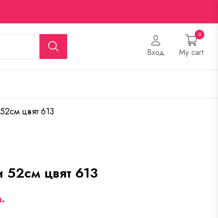
0
Вход
My cart
 52см цвят 613
и 52см цвят 613
.