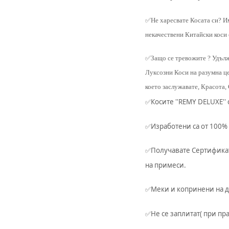
✅
Не харесвате Косата си? И
некачествени Китайски коси
✅
Защо се тревожите ? Удълж
Луксозни Коси на разумна це
което заслужавате, Красота, 
Косите ''REMY DELUXE''
✅
Изработени са от 100%
✅
Получавате Сертификат
✅
на примеси.
Меки и копринени на д
✅
Не се заплитат( при пр
✅