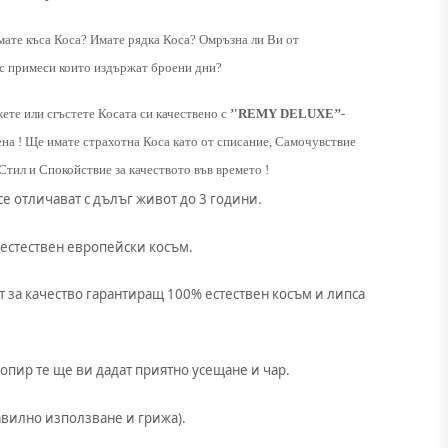
мате къса Коса? Имате рядка Коса? Омръзна ли Ви от
 с примеси които издържат броени дни?
ете или сгъстете Косата си качествено с
’'REMY DELUXE’’
-
на ! Ще имате страхотна Коса като от списание, Самочувствие
Стил и Спокойствие за качеството във времето !
 се отличават с дълъг живот до 3 години.
 естествен европейски косъм.
 за качество гарантиращ 100% естествен косъм и липса
опир те ще ви дадат приятно усещане и чар.
авилно използване и грижа).