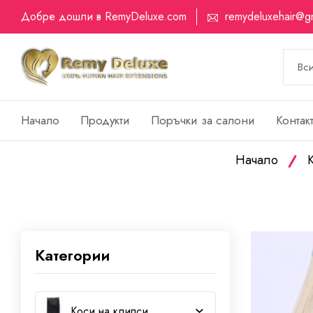
Добре дошли в RemyDeluxe.com
remydeluxehair@g
Начало
Продукти
Поръчки за салони
Контак
Начало
Категории
Коси на клипси