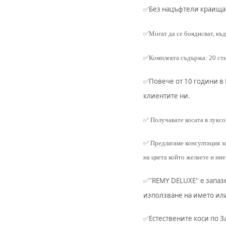
Без нацъфтели краища
✅
✅Могат да се боядисват, къд
✅Комплекта съдържа: 20 стик
Повече от 10 години в
✅
клиентите ни.
✅ Получавате косата в луксо
✅ Предлагаме консултация за 
на цвета който желаете и ние
''REMY DELUXE'' е запа
✅
използване на името ил
Естествените коси по З
✅