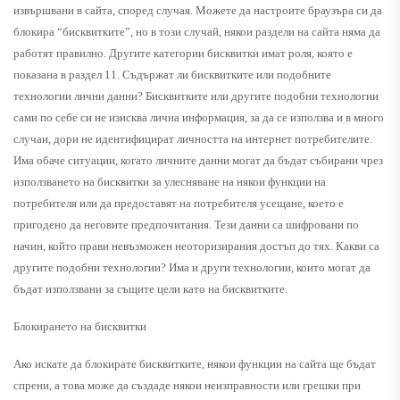
извършвани в сайта, според случая. Можете да настроите браузъра си да
блокира “бисквитките”, но в този случай, някои раздели на сайта няма да
работят правилно. Другите категории бисквитки имат роля, която е
показана в раздел 11. Съдържат ли бисквитките или подобните
технологии лични данни? Бисквитките или другите подобни технологии
сами по себе си не изисква лична информация, за да се използва и в много
случаи, дори не идентифицират личността на интернет потребителите.
Има обаче ситуации, когато личните данни могат да бъдат събирани чрез
използването на бисквитки за улесняване на някои функции на
потребителя или да предоставят на потребителя усещане, което е
пригодено да неговите предпочитания. Тези данни са шифровани по
начин, който прави невъзможен неоторизирания достъп до тях. Какви са
другите подобни технологии? Има и други технологии, които могат да
бъдат използвани за същите цели като на бисквитките.
Блокирането на бисквитки
Ако искате да блокирате бисквитките, някои функции на сайта ще бъдат
спрени, а това може да създаде някои неизправности или грешки при