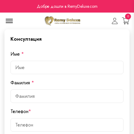
Добре дошли в RemyDeluxe.com
0
Menu Open
Kонсултация
Име
*
Фамилия
*
Телефон
*