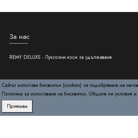
За нас
REMY DELUXE - Луксозни коси за удължаване.
Сайтът използва бисвкитки (cookies) за подобряване на него
Политика за използване на бисквитки
,
Общите ни условия
и
Приемам
Copyright © 2026
RemyDeluxe.com
. All Rights Reserved.