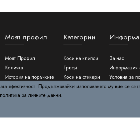
Моят профил
Категории
Информа
Моят Профил
Коси на клипси
За нас
Количка
Треси
Информация 
История на поръчките
Коси на стикери
Условия за п
вата ефективност. Продължавайки използването му вие се съг
Вход
Опашки
Защита на ли
политика за личните данни
.
Регистрация
Фотоепилатори
Политика за 