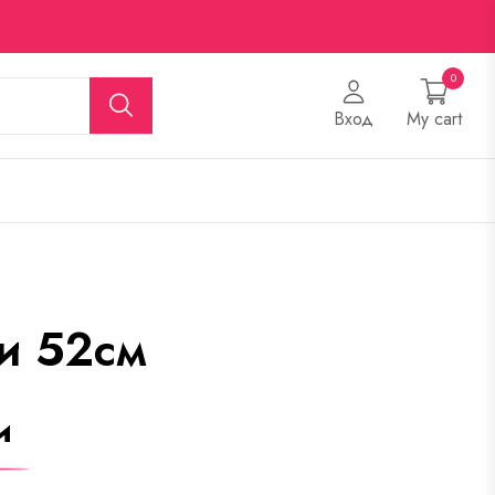
0
Вход
My cart
и 52см
и