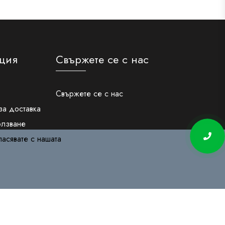
ция
Свържете се с нас
Свържете се с нас
за доставка
олзване
ласявате с нашата
чни данни
бисквитки