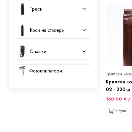
Треси
Коси на стикери
Опашки
Фотоепилатори
Кралски кос
Кралска ко
02 - 220гр
160.00 € / 
+ Купи