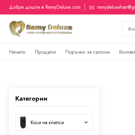
Добре дошли в RemyDeluxe.com
remydeluxehair@g
Начало
Продукти
Поръчки за салони
Контак
Категории
Коси на клипси