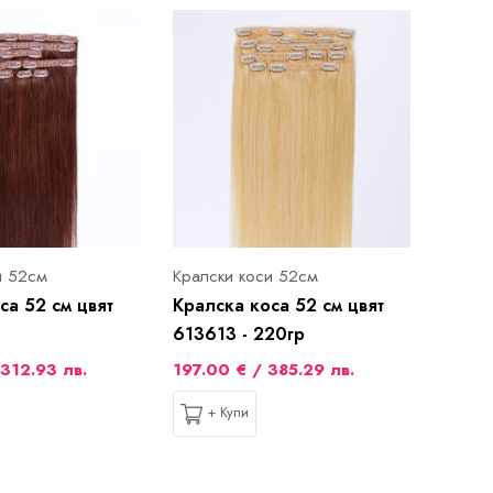
и 52см
Кралски коси 52см
са 52 см цвят
Кралска коса 52 см цвят
613613 - 220гр
312.93 лв.
197.00 € / 385.29 лв.
+ Купи