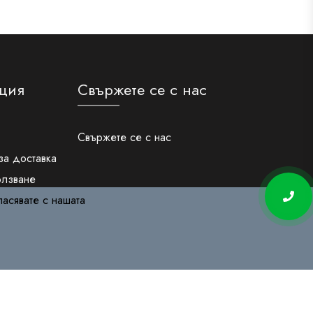
ция
Свържете се с нас
Свържете се с нас
за доставка
олзване
чни данни
ласявате с нашата
бисквитки