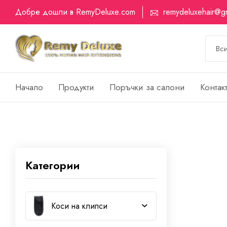
Добре дошли в RemyDeluxe.com
remydeluxehair@g
Начало
Продукти
Поръчки за салони
Контак
Категории
Коси на клипси