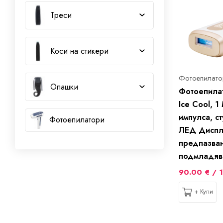
Треси
Коси на стикери
Фотоепилато
Опашки
Фотоепилат
Ice Cool, 
импулсa, с
Фотоепилатори
ЛЕД Диспл
предпазва
подмладяв
90.00 € / 1
+ Купи