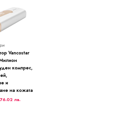
ри
ор Vancostar
1 Милион
туден компрес,
ей,
не и
ане на кожата
76.02 лв.