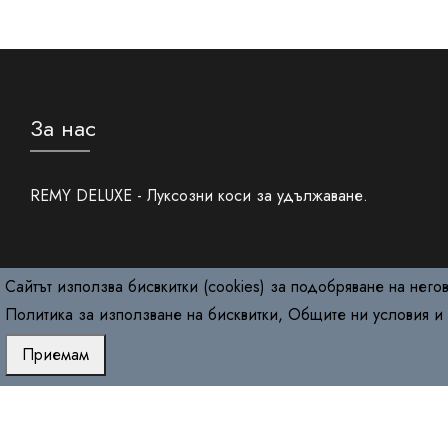
За нас
REMY DELUXE - Луксозни коси за удължаване.
Сайтът използва бисвкитки (cookies) за подобряване на него
Политика за използване на бисквитки
,
Общите ни условия
и
Приемам
Copyright © 2026
RemyDeluxe.com
. All Rights Reserved.