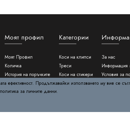
Моят профил
Категории
Информа
Моят Профил
Коси на клипси
За нас
Количка
Треси
Информация 
История на поръчките
Коси на стикери
Условия за п
Вход
Опашки
Защита на ли
вата ефективност. Продължавайки използването му вие се съг
политика за личните данни
.
Регистрация
Фотоепилатори
Политика за 