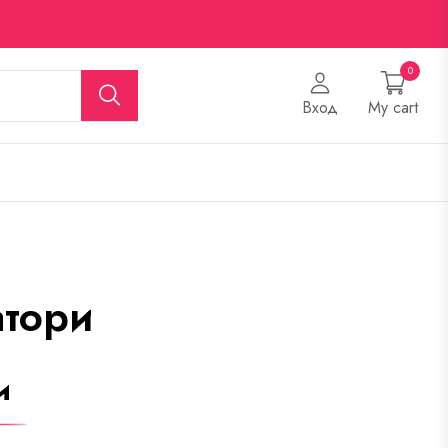
0
Вход
My cart
тори
и