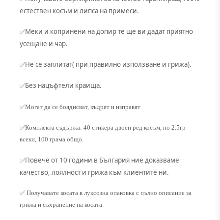
естествен косъм и липса на примеси.
Меки и копринени на допир те ще ви дадат приятно
✅
усещане и чар.
Не се заплитат( при правилно използване и грижа).
✅
Без нацъфтели краища.
✅
✅Могат да се боядисват, къдрят и изправят
✅Комплекта съдържа: 40 стикера двоен ред косъм, по 2.5гр
всеки, 100 грама общо.
Повече от 10 години в България ние доказваме
✅
качество, лоялност и грижа към клиентите ни.
✅ Получавате косата в луксозна опаковка с пълно описание за
грижа и съхранение на косата.