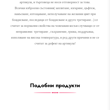
артикула, и търговеца не носи отговорност за това.
Всички изброени състояния( заплитане, изгаряне, цъфтеж,
накъсване, изтощаване, неполучаване на желания цвят при
боядисване, последици от боядисване и друго третиране...) се
считат за нормални свойства на човешкия косъм случващи се от
неправилни: третиране , съхранение, грижа, поддръжка,
използване на висока температура, и ред други причини и не се
считат за дефект на артикула!
Подобни продукти