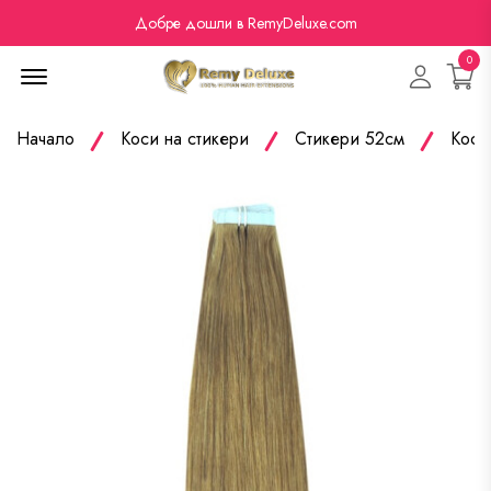
Добре дошли в RemyDeluxe.com
0
Menu Open
Начало
Коси на стикери
Стикери 52см
Коса