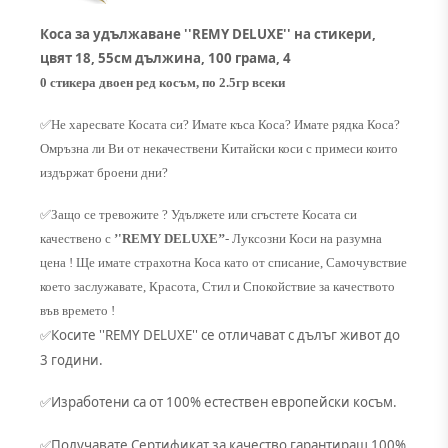
Коса за удължаване ''REMY DELUXE'' на стикери,
цвят 18, 55см дължина, 100 грама, 4
0 стикера двоен ред косъм, по 2.5гр всеки
✅
Не харесвате Косата си? Имате къса Коса? Имате рядка Коса?
Омръзна ли Ви от некачествени Китайски коси с примеси които
издържат броени дни?
✅
Защо се тревожите ? Удължете или сгъстете Косата си
качествено с
’'REMY DELUXE’’
- Луксозни Коси на разумна
цена ! Ще имате страхотна Коса като от списание, Самочувствие
което заслужавате, Красота, Стил и Спокойствие за качеството
във времето !
Косите ''REMY DELUXE'' се отличават с дълъг живот до
✅
3 години.
Изработени са от 100% естествен европейски косъм.
✅
Получавате Сертификат за качество гарантиращ 100%
✅