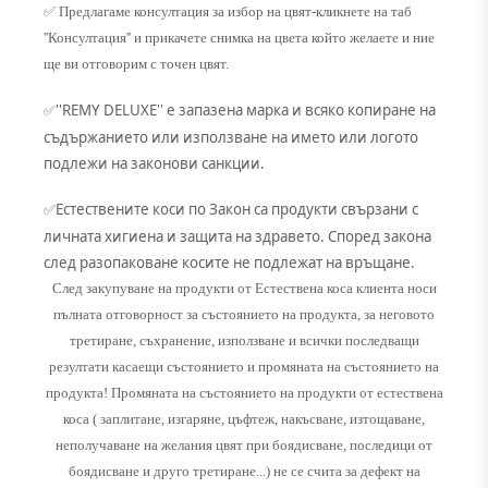
✅ Предлагаме консултация за избор на цвят-кликнете на таб
''Консултация'' и прикачете снимка на цвета който желаете и ние
ще ви отговорим с точен цвят.
''REMY DELUXE'' е запазена марка и всяко копиране на
✅
съдържанието или използване на името или логото
подлежи на законови санкции.
Естествените коси по Закон са продукти свързани с
✅
личната хигиена и защита на здравето. Според закона
след разопаковане косите не подлежат на връщане.
След закупуване на продукти от Естествена коса клиента носи
пълната отговорност за състоянието на продукта, за неговото
третиране, съхранение, използване и всички последващи
резултати касаещи състоянието и промяната на състоянието на
продукта! Промяната на състоянието на продукти от естествена
коса ( заплитане, изгаряне, цъфтеж, накъсване, изтощаване,
неполучаване на желания цвят при боядисване, последици от
боядисване и друго третиране...) не се счита за дефект на