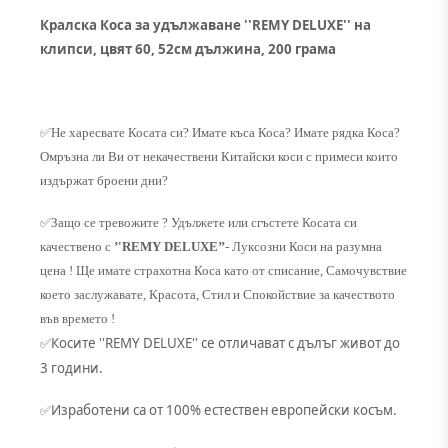
Кралска Коса за удължаване ''REMY DELUXE'' на
клипси, цвят 60, 52см дължина, 200 грама
✅
Не харесвате Косата си? Имате къса Коса? Имате рядка Коса?
Омръзна ли Ви от некачествени Китайски коси с примеси които
издържат броени дни?
✅
Защо се тревожите ? Удължете или сгъстете Косата си
качествено с
’'REMY DELUXE’’
- Луксозни Коси на разумна
цена ! Ще имате страхотна Коса като от списание, Самочувствие
което заслужавате, Красота, Стил и Спокойствие за качеството
във времето !
Косите ''REMY DELUXE'' се отличават с дълъг живот до
✅
3 години.
Изработени са от 100% естествен европейски косъм.
✅