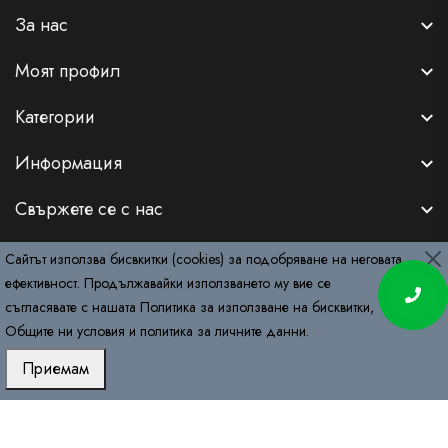
За нас
Моят профил
Категории
Информация
Свържете се с нас
Сайтът използва бисвкитки (cookies) за подобряване на неговата
ефективност. Продължавайки използването му вие се
съгласявате с нашата
Политика за използване на бисквитки
,
Copyright © 2026
RemyDeluxe.com
. All Rights Reserved.
Общите ни условия
и
политика за личните данни
.
Приемам
Начало
Поръчки за салони
Продукти
Консултация