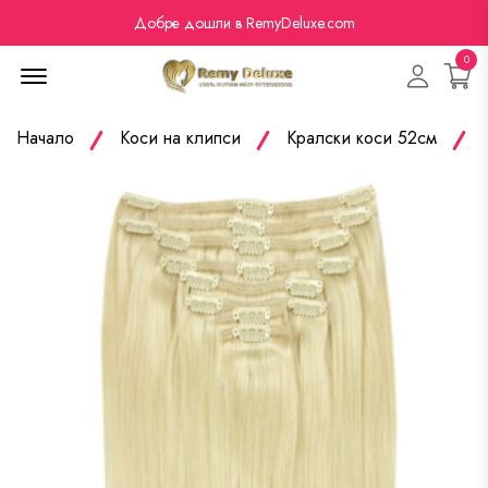
Добре дошли в RemyDeluxe.com
0
Menu Open
Начало
Коси на клипси
Кралски коси 52см