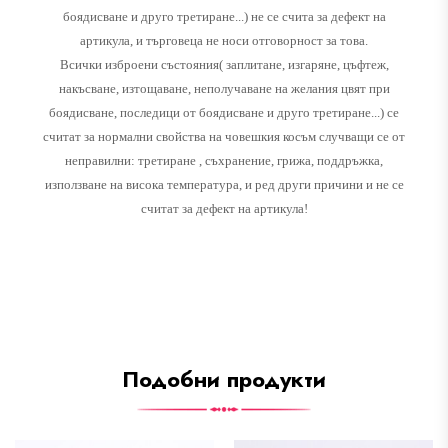
боядисване и друго третиране...) не се счита за дефект на
артикула, и търговеца не носи отговорност за това.
Всички изброени състояния( заплитане, изгаряне, цъфтеж,
накъсване, изтощаване, неполучаване на желания цвят при
боядисване, последици от боядисване и друго третиране...) се
считат за нормални свойства на човешкия косъм случващи се от
неправилни: третиране , съхранение, грижа, поддръжка,
използване на висока температура, и ред други причини и не се
считат за дефект на артикула!
Подобни продукти