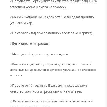
Получавате Сертификат за качество гарантиращ 100%
✅
естествен косъм и липса на примеси.
Меки и копринени на допир те ще ви дадат приятно
✅
усещане и чар.
Не се заплитат( при правилно използване и грижа).
✅
Без нацъфтели краища.
✅
✅Могат да се боядисват, къдрят и изправят
✅Комплекта съдържа: 6 разкроени треси с пришити клипси/
щипки към тях достатъчни за цялостно удължаване и сгъстяване
на косата.
Повече от 10 години в България ние доказваме
✅
качество, лоялност и грижа към клиентите ни.
✅ Получавате косата в луксозна опаковка с пълно описание за