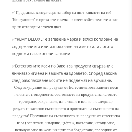
грижа и съхранение на косата.
✅ Предлагаме консултация за избор на цвят-кликнете на таб
''Консултация'' и прикачете снимка на цвета който желаете и ние
ще ви отговорим с точен цвят.
''REMY DELUXE'' е запазена марка и всяко копиране на
✅
съдържанието или използване на името или логото
подлежи на законови санкции.
Естествените коси по Закон са продукти свързани с
✅
личната хигиена и защита на здравето. Според закона
след разопаковане косите не подлежат на връщане.
След закупуване на продукти от Естествена коса клиента носи
пълната отговорност за състоянието на продукта, за неговото
третиране, съхранение, използване и всички последващи
резултати касаещи състоянието и промяната на състоянието на
продукта! Промяната на състоянието на продукти от естествена
коса ( заплитане, изгаряне, цъфтеж, накъсване, изтощаване,
неполучаване на желания цвят при боядисване, последици от