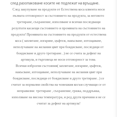
след разопаковане косите не подлежат на връщане.
След закупуване на продукти от Естествена коса клиента носи
пълната отговорност за състоянието на продукта, за неговото
третиране, съхранение, използване и всички последващи
резултати касаещи състоянието и промяната на състоянието на
продукта! Промяната на състоянието на продукти от естествена
коса ( заплитане, изгаряне, цъфтеж, накъсване, изтощаване,
неполучаване на желания цвят при боядисване, последици от
боядисване и друго третиране...) не се счита за дефект на
артикула, и търговеца не носи отговорност за това.
Всички изброени състояния( заплитане, изгаряне, цъфтеж,
накъсване, изтощаване, неполучаване на желания цвят при
боядисване, последици от боядисване и друго третиране...) се
считат за нормални свойства на човешкия косъм случващи се от
неправилни: третиране , съхранение, грижа, поддръжка,
използване на висока температура, и ред други причини и не се
считат за дефект на артикула!