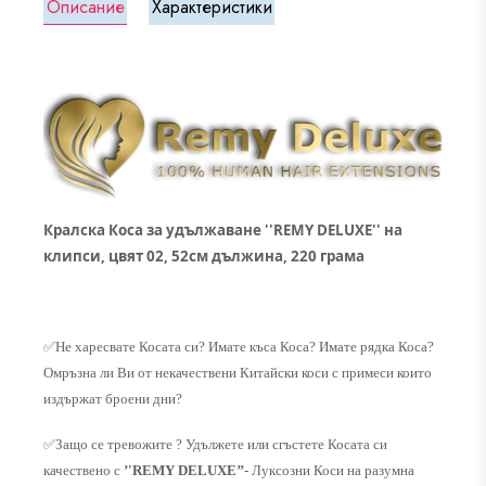
Описание
Характеристики
Кралска Коса за удължаване ''REMY DELUXE'' на
клипси, цвят 02, 52см дължина, 220 грама
✅
Не харесвате Косата си? Имате къса Коса? Имате рядка Коса?
Омръзна ли Ви от некачествени Китайски коси с примеси които
издържат броени дни?
✅
Защо се тревожите ? Удължете или сгъстете Косата си
качествено с
’'REMY DELUXE’’
- Луксозни Коси на разумна