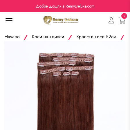
Добре дошли в RemyDeluxe.com
0
Menu Open
Начало
Коси на клипси
Кралски коси 52см