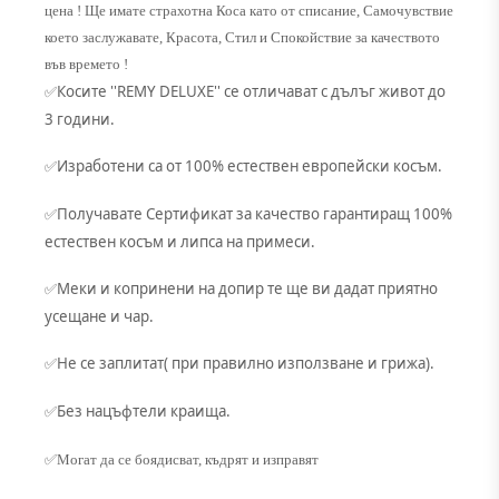
цена ! Ще имате страхотна Коса като от списание, Самочувствие
което заслужавате, Красота, Стил и Спокойствие за качеството
във времето !
Косите ''REMY DELUXE'' се отличават с дълъг живот до
✅
3 години.
Изработени са от 100% естествен европейски косъм.
✅
Получавате Сертификат за качество гарантиращ 100%
✅
естествен косъм и липса на примеси.
Меки и копринени на допир те ще ви дадат приятно
✅
усещане и чар.
Не се заплитат( при правилно използване и грижа).
✅
Без нацъфтели краища.
✅
✅Могат да се боядисват, къдрят и изправят