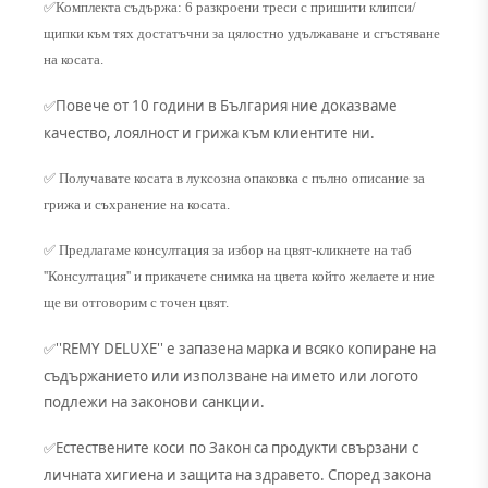
✅Комплекта съдържа: 6 разкроени треси с пришити клипси/
щипки към тях достатъчни за цялостно удължаване и сгъстяване
на косата.
Повече от 10 години в България ние доказваме
✅
качество, лоялност и грижа към клиентите ни.
✅ Получавате косата в луксозна опаковка с пълно описание за
грижа и съхранение на косата.
✅ Предлагаме консултация за избор на цвят-кликнете на таб
''Консултация'' и прикачете снимка на цвета който желаете и ние
ще ви отговорим с точен цвят.
''REMY DELUXE'' е запазена марка и всяко копиране на
✅
съдържанието или използване на името или логото
подлежи на законови санкции.
Естествените коси по Закон са продукти свързани с
✅
личната хигиена и защита на здравето. Според закона