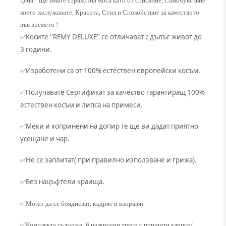
цена ! Ще имате страхотна Коса като от списание, Самочувствие
което заслужавате, Красота, Стил и Спокойствие за качеството
във времето !
Косите ''REMY DELUXE'' се отличават с дълъг живот до
✅
3 години.
Изработени са от 100% естествен европейски косъм.
✅
Получавате Сертификат за качество гарантиращ 100%
✅
естествен косъм и липса на примеси.
Меки и копринени на допир те ще ви дадат приятно
✅
усещане и чар.
Не се заплитат( при правилно използване и грижа).
✅
Без нацъфтели краища.
✅
✅Могат да се боядисват, къдрят и изправят
✅Комплекта съдържа: 6 разкроени треси с пришити клипси/