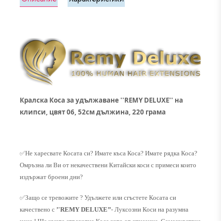
Кралска Коса за удължаване ''REMY DELUXE'' на
клипси, цвят 06, 52см дължина, 220 грама
✅
Не харесвате Косата си? Имате къса Коса? Имате рядка Коса?
Омръзна ли Ви от некачествени Китайски коси с примеси които
издържат броени дни?
✅
Защо се тревожите ? Удължете или сгъстете Косата си
качествено с
’'REMY DELUXE’’
- Луксозни Коси на разумна