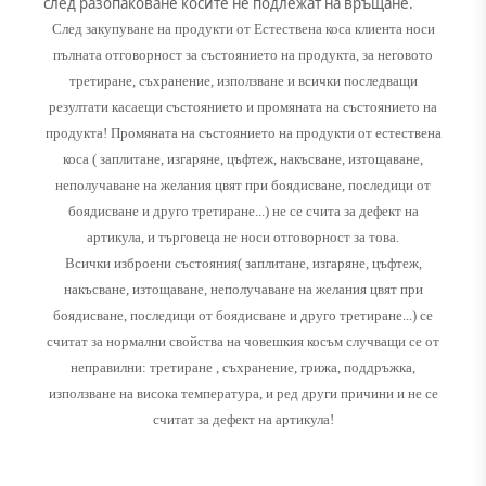
след разопаковане косите не подлежат на връщане.
След закупуване на продукти от Естествена коса клиента носи
пълната отговорност за състоянието на продукта, за неговото
третиране, съхранение, използване и всички последващи
резултати касаещи състоянието и промяната на състоянието на
продукта! Промяната на състоянието на продукти от естествена
коса ( заплитане, изгаряне, цъфтеж, накъсване, изтощаване,
неполучаване на желания цвят при боядисване, последици от
боядисване и друго третиране...) не се счита за дефект на
артикула, и търговеца не носи отговорност за това.
Всички изброени състояния( заплитане, изгаряне, цъфтеж,
накъсване, изтощаване, неполучаване на желания цвят при
боядисване, последици от боядисване и друго третиране...) се
считат за нормални свойства на човешкия косъм случващи се от
неправилни: третиране , съхранение, грижа, поддръжка,
използване на висока температура, и ред други причини и не се
считат за дефект на артикула!