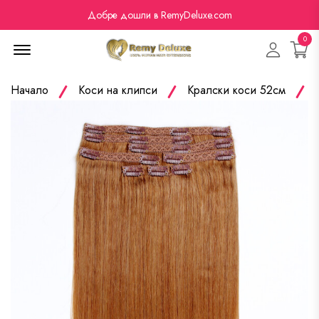
Добре дошли в RemyDeluxe.com
0
Menu Open
Начало
Коси на клипси
Кралски коси 52см