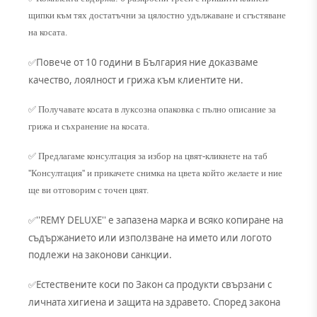
щипки към тях достатъчни за цялостно удължаване и сгъстяване
на косата.
Повече от 10 години в България ние доказваме
✅
качество, лоялност и грижа към клиентите ни.
✅ Получавате косата в луксозна опаковка с пълно описание за
грижа и съхранение на косата.
✅ Предлагаме консултация за избор на цвят-кликнете на таб
''Консултация'' и прикачете снимка на цвета който желаете и ние
ще ви отговорим с точен цвят.
''REMY DELUXE'' е запазена марка и всяко копиране на
✅
съдържанието или използване на името или логото
подлежи на законови санкции.
Естествените коси по Закон са продукти свързани с
✅
личната хигиена и защита на здравето. Според закона