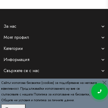
За нас
Моят профил
Категории
Информация
Свържете се с нас
Сайтът използва бисвкитки (cookies) за подобряване на неговата
ефективност. Продължавайки използването му вие се
съгласявате с нашата
Политика за използване на бисквитки
,
Copyright © 2026
RemyDeluxe.com
. All Rights Reserved.
Общите ни условия
и
политика за личните данни
.