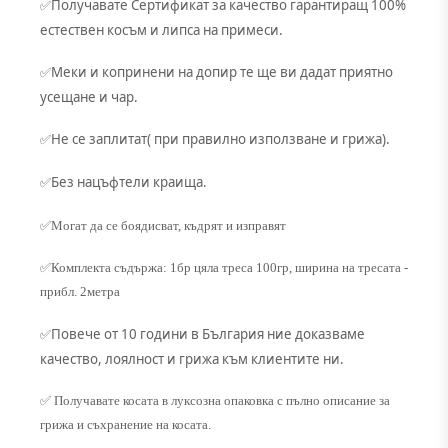
Получавате Сертификат за качество гарантиращ 100%
✅
естествен косъм и липса на примеси.
Меки и копринени на допир те ще ви дадат приятно
✅
усещане и чар.
Не се заплитат( при правилно използване и грижа).
✅
Без нацъфтели краища.
✅
✅Могат да се боядисват, къдрят и изправят
✅Комплекта съдържа: 1бр цяла треса 100гр, ширина на тресата -
прибл. 2метра
Повече от 10 години в България ние доказваме
✅
качество, лоялност и грижа към клиентите ни.
✅ Получавате косата в луксозна опаковка с пълно описание за
грижа и съхранение на косата.