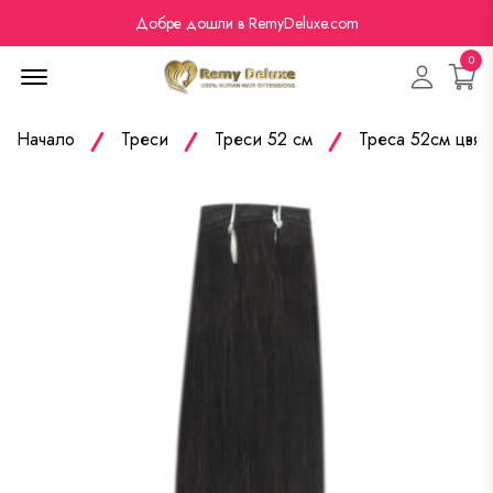
Добре дошли в RemyDeluxe.com
0
Menu Open
Начало
Треси
Треси 52 см
Треса 52см цвят