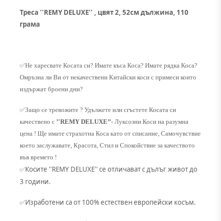
Треса ''REMY DELUXE'' , цвят 2, 52см дължина, 110
грама
✅
Не харесвате Косата си? Имате къса Коса? Имате рядка Коса?
Омръзна ли Ви от некачествени Китайски коси с примеси които
издържат броени дни?
✅
Защо се тревожите ? Удължете или сгъстете Косата си
качествено с
’'REMY DELUXE’’
- Луксозни Коси на разумна
цена ! Ще имате страхотна Коса като от списание, Самочувствие
което заслужавате, Красота, Стил и Спокойствие за качеството
във времето !
Косите ''REMY DELUXE'' се отличават с дълъг живот до
✅
3 години.
Изработени са от 100% естествен европейски косъм.
✅