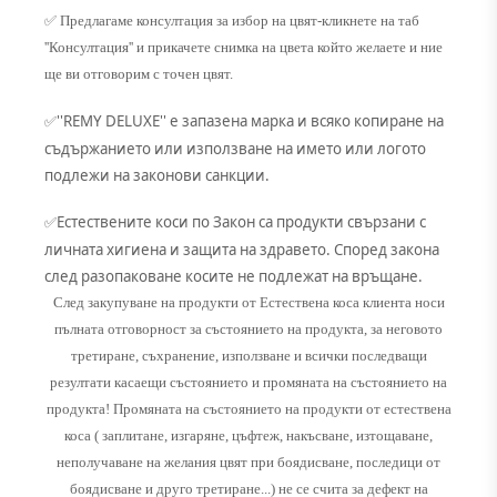
✅ Предлагаме консултация за избор на цвят-кликнете на таб
''Консултация'' и прикачете снимка на цвета който желаете и ние
ще ви отговорим с точен цвят.
''REMY DELUXE'' е запазена марка и всяко копиране на
✅
съдържанието или използване на името или логото
подлежи на законови санкции.
Естествените коси по Закон са продукти свързани с
✅
личната хигиена и защита на здравето. Според закона
след разопаковане косите не подлежат на връщане.
След закупуване на продукти от Естествена коса клиента носи
пълната отговорност за състоянието на продукта, за неговото
третиране, съхранение, използване и всички последващи
резултати касаещи състоянието и промяната на състоянието на
продукта! Промяната на състоянието на продукти от естествена
коса ( заплитане, изгаряне, цъфтеж, накъсване, изтощаване,
неполучаване на желания цвят при боядисване, последици от
боядисване и друго третиране...) не се счита за дефект на