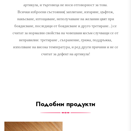
артикула, и търговеца не носи отговорност за това.
Всички изброени състояния( заплитане, изгаряне, цъфтеж,
накъсване, изтощаване, неполучаване на желания цвят при
боядисване, последици от боядисване и друго третиране...) се
считат за нормални свойства на човешкия косъм случващи се от
неправилни: третиране , съхранение, грижа, поддръжка,
използване на висока температура, и ред други причини и не се
считат за дефект на артикула!
Подобни продукти