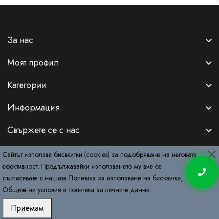
За нас
Моят профил
Категории
Информация
Свържете се с нас
Сайтът използва бисвкитки (cookies) за подобряване на неговата
ефективност. Продължавайки използването му вие се
съгласявате с нашата
Политика за използване на бисквитки
,
Copyright © 2026
RemyDeluxe.com
. All Rights Reserved.
Общите ни условия
и
политика за личните данни
.
Приемам
Начало
Поръчки за салони
Продукти
Консултация