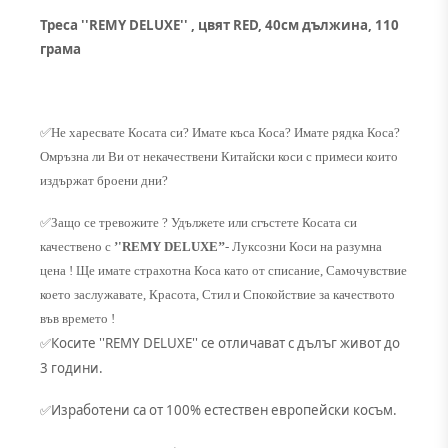
Треса ''REMY DELUXE'' , цвят RED, 40см дължина, 110
грама
✅
Не харесвате Косата си? Имате къса Коса? Имате рядка Коса?
Омръзна ли Ви от некачествени Китайски коси с примеси които
издържат броени дни?
✅
Защо се тревожите ? Удължете или сгъстете Косата си
качествено с
’'REMY DELUXE’’
- Луксозни Коси на разумна
цена ! Ще имате страхотна Коса като от списание, Самочувствие
което заслужавате, Красота, Стил и Спокойствие за качеството
във времето !
Косите ''REMY DELUXE'' се отличават с дълъг живот до
✅
3 години.
Изработени са от 100% естествен европейски косъм.
✅