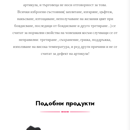
артикула, и търговеца не носи отговорност за това.
Всички изброени състояния( заплитане, изгаряне, цъфтеж,
накъсване, изтощаване, неполучаване на желания цвят при
боядисване, последици от боядисване и друго третиране...) се
считат за нормални свойства на човешкия косъм случващи се от
неправилни: третиране , съхранение, грижа, поддръжка,
използване на висока температура, и ред други причини и не се
считат за дефект на артикула!
Подобни продукти