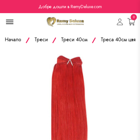
Добре дошли в RemyDeluxe.com
0
Menu Open
Начало
Треси
Треси 40см
Треса 40см цвят