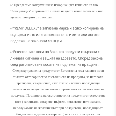
✅ Предлагаме консултация за избор на цвят-кликнете на таб
''Консултация'' и прикачете снимка на цвета който желаете и ние
ще ви отговорим с точен цвят.
''REMY DELUXE'' е запазена марка и всяко копиране на
✅
съдържанието или използване на името или логото
подлежи на законови санкции.
Естествените коси по Закон са продукти свързани с
✅
личната хигиена и защита на здравето. Според закона
след разопаковане косите не подлежат на връщане.
След закупуване на продукти от Естествена коса клиента носи
пълната отговорност за състоянието на продукта, за неговото
третиране, съхранение, използване и всички последващи
резултати касаещи състоянието и промяната на състоянието на
продукта! Промяната на състоянието на продукти от естествена
коса ( заплитане, изгаряне, цъфтеж, накъсване, изтощаване,
неполучаване на желания цвят при боядисване, последици от
боядисване и друго третиране...) не се счита за дефект на