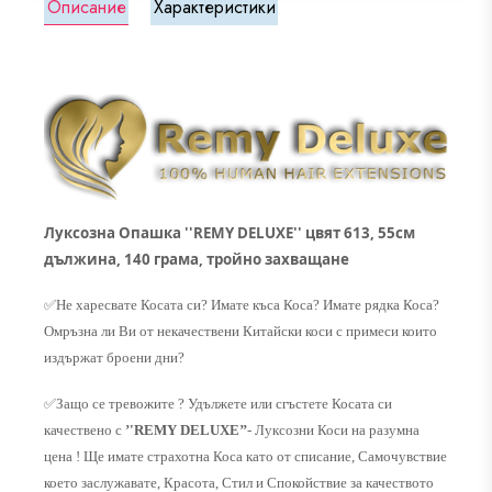
Описание
Характеристики
Луксозна Опашка ''REMY DELUXE'' цвят 613, 55см
дължина, 140 грама, тройно захващане
✅
Не харесвате Косата си? Имате къса Коса? Имате рядка Коса?
Омръзна ли Ви от некачествени Китайски коси с примеси които
издържат броени дни?
✅
Защо се тревожите ? Удължете или сгъстете Косата си
качествено с
’'REMY DELUXE’’
- Луксозни Коси на разумна
цена ! Ще имате страхотна Коса като от списание, Самочувствие
което заслужавате, Красота, Стил и Спокойствие за качеството