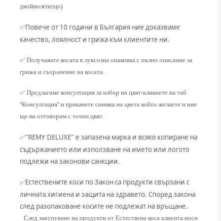
двойнолепещо)
Повече от 10 години в България ние доказваме
✅
качество, лоялност и грижа към клиентите ни.
✅ Получавате косата в луксозна опаковка с пълно описание за
грижа и съхранение на косата.
✅ Предлагаме консултация за избор на цвят-кликнете на таб
''Консултация'' и прикачете снимка на цвета който желаете и ние
ще ви отговорим с точен цвят.
''REMY DELUXE'' е запазена марка и всяко копиране на
✅
съдържанието или използване на името или логото
подлежи на законови санкции.
Естествените коси по Закон са продукти свързани с
✅
личната хигиена и защита на здравето. Според закона
след разопаковане косите не подлежат на връщане.
След закупуване на продукти от Естествена коса клиента носи