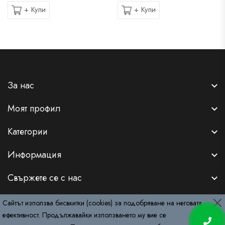
+ Купи
+ Купи
За нас
Моят профил
Категории
Информация
Свържете се с нас
Сайтът използва бисвкитки (cookies) за подобряване на неговата
ефективност. Продължавайки използването му вие се