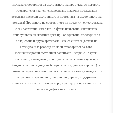
пълната отговорност за състоянието на продукта, за неговото
третиране, съхранение, използване и всички последващи
резултати касаещи състоянието и промяната на състоянието на
продукта! Промяната на състоянието на продукти от естествена
коса ( заплитане, изгаряне, цъфтеж, накъсване, изтощаване,
неполучаване на желания цвят при боядисване, последици от
боядисване и друго третиране...) не се счита за дефект на
артикула, и търговеца не носи отговорност за това.
Всички изброени състояния( заплитане, изгаряне, цъфтеж,
накъсване, изтощаване, неполучаване на желания цвят при
боядисване, последици от боядисване и друго третиране...) се
считат за нормални свойства на човешкия косъм случващи се от
неправилни: третиране , съхранение, грижа, поддръжка,
използване на висока температура, и ред други причини и не се
считат за дефект на артикула!