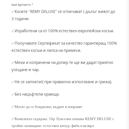
във времето !
Косите ''REMY DELUXE'' се отличават с дълъг живот до
✅
3 години.
Изработени са от 100% естествен европейски косъм.
✅
Получавате Сертификат за качество гарантиращ 100%
✅
естествен косъм и липса на примеси.
Меки и копринени на допир те ще ви дадат приятно
✅
усещане и чар.
Не се заплитат( при правилно използване и грижа).
✅
Без нацъфтели краища.
✅
✅Могат да се боядисват, къдрят и изправят
✅Комплекта съдържа: 1бр Луксозна опашка REMY DELUXE с
тройно захващане- естествен кичур, фиба и велкро