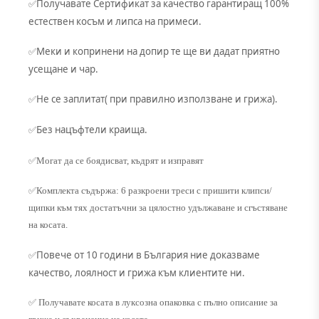
Получавате Сертификат за качество гарантиращ 100%
✅
естествен косъм и липса на примеси.
Меки и копринени на допир те ще ви дадат приятно
✅
усещане и чар.
Не се заплитат( при правилно използване и грижа).
✅
Без нацъфтели краища.
✅
✅Могат да се боядисват, къдрят и изправят
✅Комплекта съдържа: 6 разкроени треси с пришити клипси/
щипки към тях достатъчни за цялостно удължаване и сгъстяване
на косата.
Повече от 10 години в България ние доказваме
✅
качество, лоялност и грижа към клиентите ни.
✅ Получавате косата в луксозна опаковка с пълно описание за