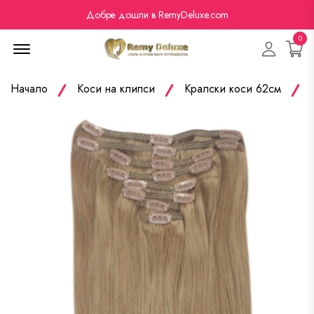
Добре дошли в RemyDeluxe.com
0
Menu Open
Начало
Коси на клипси
Кралски коси 62см