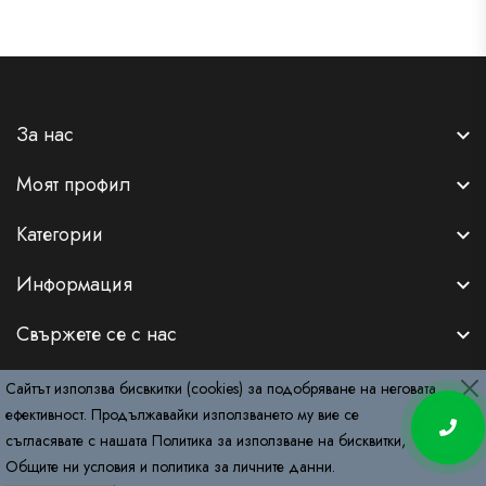
За нас
Моят профил
Категории
Информация
Свържете се с нас
Сайтът използва бисвкитки (cookies) за подобряване на неговата
ефективност. Продължавайки използването му вие се
съгласявате с нашата
Политика за използване на бисквитки
,
Copyright © 2026
RemyDeluxe.com
. All Rights Reserved.
Общите ни условия
и
политика за личните данни
.