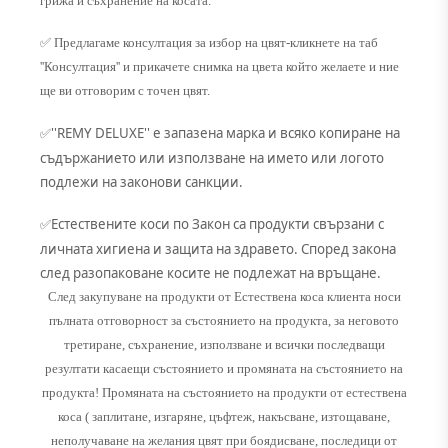
грижа и съхранение на косата.
✅ Предлагаме консултация за избор на цвят-кликнете на таб
''Консултация'' и прикачете снимка на цвета който желаете и ние
ще ви отговорим с точен цвят.
''REMY DELUXE'' е запазена марка и всяко копиране на
✅
съдържанието или използване на името или логото
подлежи на законови санкции.
Естествените коси по Закон са продукти свързани с
✅
личната хигиена и защита на здравето. Според закона
след разопаковане косите не подлежат на връщане.
След закупуване на продукти от Естествена коса клиента носи
пълната отговорност за състоянието на продукта, за неговото
третиране, съхранение, използване и всички последващи
резултати касаещи състоянието и промяната на състоянието на
продукта! Промяната на състоянието на продукти от естествена
коса ( заплитане, изгаряне, цъфтеж, накъсване, изтощаване,
неполучаване на желания цвят при боядисване, последици от