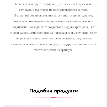
боядисване и друго третиране...) не се счита за дефект на
артикула, и търговеца не носи отговорност за това.
Всички изброени състояния( заплитане, изгаряне, цъфтеж,
накъсване, изтощаване, неполучаване на желания цвят при
боядисване, последици от боядисване и друго третиране...) се
считат за нормални свойства на човешкия косъм случващи се от
неправилни: третиране , съхранение, грижа, поддръжка,
използване на висока температура, и ред други причини и не се
считат за дефект на артикула!
Подобни продукти