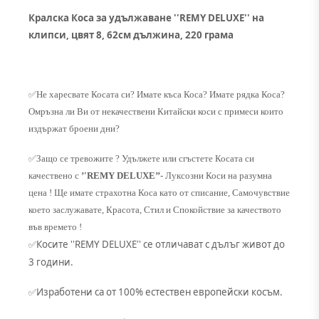
Кралска Коса за удължаване ''REMY DELUXE'' на
клипси, цвят 8, 62см дължина, 220 грама
✅
Не харесвате Косата си? Имате къса Коса? Имате рядка Коса?
Омръзна ли Ви от некачествени Китайски коси с примеси които
издържат броени дни?
✅
Защо се тревожите ? Удължете или сгъстете Косата си
качествено с
’'REMY DELUXE’’
- Луксозни Коси на разумна
цена ! Ще имате страхотна Коса като от списание, Самочувствие
което заслужавате, Красота, Стил и Спокойствие за качеството
във времето !
Косите ''REMY DELUXE'' се отличават с дълъг живот до
✅
3 години.
Изработени са от 100% естествен европейски косъм.
✅