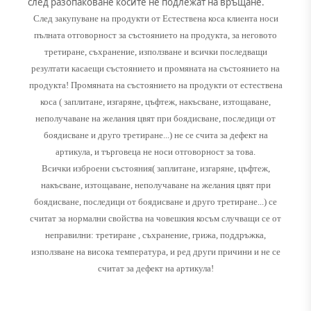
след разопаковане косите не подлежат на връщане.
След закупуване на продукти от Естествена коса клиента носи
пълната отговорност за състоянието на продукта, за неговото
третиране, съхранение, използване и всички последващи
резултати касаещи състоянието и промяната на състоянието на
продукта! Промяната на състоянието на продукти от естествена
коса ( заплитане, изгаряне, цъфтеж, накъсване, изтощаване,
неполучаване на желания цвят при боядисване, последици от
боядисване и друго третиране...) не се счита за дефект на
артикула, и търговеца не носи отговорност за това.
Всички изброени състояния( заплитане, изгаряне, цъфтеж,
накъсване, изтощаване, неполучаване на желания цвят при
боядисване, последици от боядисване и друго третиране...) се
считат за нормални свойства на човешкия косъм случващи се от
неправилни: третиране , съхранение, грижа, поддръжка,
използване на висока температура, и ред други причини и не се
считат за дефект на артикула!