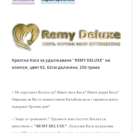
Кралска Коса за удължаване ''REMY DELUXE'' на
клипси, цвят 02, 62см дължина, 250 грама
✅
Не харесвате Косата си? Имате къса Коса? Имате рядка Коса?
Омръзна ли Ви от некачествени Китайски коси с примеси които
издържат броени дни?
✅
Защо се тревожите ? Удължете или сгъстете Косата си
качествено с
’'REMY DELUXE’’
- Луксозни Коси на разумна