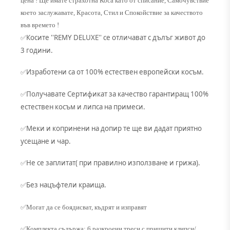
цена ! Ще имате страхотна Коса като от списание, Самочувствие
което заслужавате, Красота, Стил и Спокойствие за качеството
във времето !
Косите ''REMY DELUXE'' се отличават с дълъг живот до
✅
3 години.
Изработени са от 100% естествен европейски косъм.
✅
Получавате Сертификат за качество гарантиращ 100%
✅
естествен косъм и липса на примеси.
Меки и копринени на допир те ще ви дадат приятно
✅
усещане и чар.
Не се заплитат( при правилно използване и грижа).
✅
Без нацъфтели краища.
✅
✅Могат да се боядисват, къдрят и изправят
✅Комплекта съдържа: 6 разкроени треси с пришити клипси/