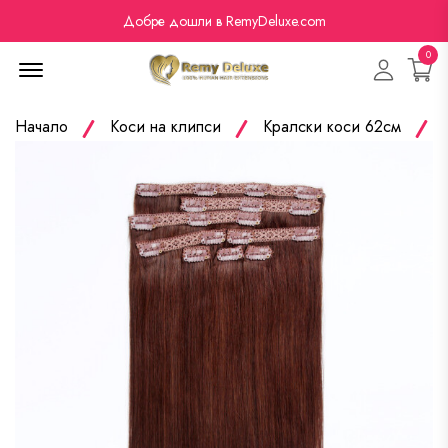
Добре дошли в RemyDeluxe.com
0
Menu Open
Начало
Коси на клипси
Кралски коси 62см