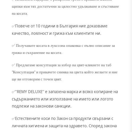
щипки към тях достатъчни за цялостно удължаване и сгъстяване
на косата.
Повече от 10 години в България ние доказваме
✅
качество, лоялност и грижа към клиентите ни.
✅ Получавате косата в луксозна опаковка с пълно описание за
грижа и съхранение на косата.
✅ Предлагаме консултация за избор на цвят-кликнете на таб
''Консултация'' и прикачете снимка на цвета който желаете и ние
ще ви отговорим с точен цвят.
''REMY DELUXE'' е запазена марка и всяко копиране на
✅
съдържанието или използване на името или логото
подлежи на законови санкции.
Естествените коси по Закон са продукти свързани с
✅
личната хигиена и защита на здравето. Според закона