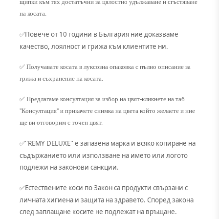
щипки към тях достатъчни за цялостно удължаване и сгъстяване
на косата.
Повече от 10 години в България ние доказваме
✅
качество, лоялност и грижа към клиентите ни.
✅ Получавате косата в луксозна опаковка с пълно описание за
грижа и съхранение на косата.
✅ Предлагаме консултация за избор на цвят-кликнете на таб
''Консултация'' и прикачете снимка на цвета който желаете и ние
ще ви отговорим с точен цвят.
''REMY DELUXE'' е запазена марка и всяко копиране на
✅
съдържанието или използване на името или логото
подлежи на законови санкции.
Естествените коси по Закон са продукти свързани с
✅
личната хигиена и защита на здравето. Според закона
след заплащане косите не подлежат на връщане.