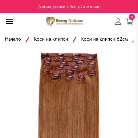
Добре дошли в RemyDeluxe.com
0
Menu Open
Начало
Коси на клипси
Коси на клипси 62см