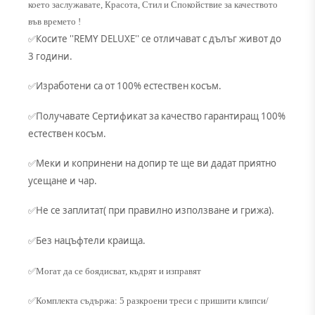
което заслужавате, Красота, Стил и Спокойствие за качеството
във времето !
Косите ''REMY DELUXE'' се отличават с дълъг живот до
✅
3 години.
Изработени са от 100% естествен косъм.
✅
Получавате Сертификат за качество гарантиращ 100%
✅
естествен косъм.
Меки и копринени на допир те ще ви дадат приятно
✅
усещане и чар.
Не се заплитат( при правилно използване и грижа).
✅
Без нацъфтели краища.
✅
✅Могат да се боядисват, къдрят и изправят
✅Комплекта съдържа: 5 разкроени треси с пришити клипси/