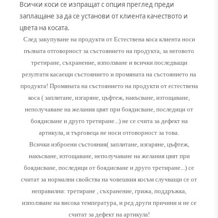
Всички коси се изпращат с опция преглед преди
заплащане за да се установи от клиента качеството и
цвета на косата.
След закупуване на продукти от Естествена коса клиента носи
пълната отговорност за състоянието на продукта, за неговото
третиране, съхранение, използване и всички последващи
резултати касаещи състоянието и промяната на състоянието на
продукта! Промяната на състоянието на продукти от естествена
коса ( заплитане, изгаряне, цъфтеж, накъсване, изтощаване,
неполучаване на желания цвят при боядисване, последици от
боядисване и друго третиране...) не се счита за дефект на
артикула, и търговеца не носи отговорност за това.
Всички изброени състояния( заплитане, изгаряне, цъфтеж,
накъсване, изтощаване, неполучаване на желания цвят при
боядисване, последици от боядисване и друго третиране...) се
считат за нормални свойства на човешкия косъм случващи се от
неправилни: третиране , съхранение, грижа, поддръжка,
използване на висока температура, и ред други причини и не се
считат за дефект на артикула!