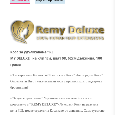
Коса за удължаване ''RE
MY DELUXE'' на клипси, цвят 08, 62см дължина, 100
грама
✅
Не харесвате Косата си? Имате къса Коса? Имате рядка Коса?
Омръзна ли Ви от некачествени коси с примеси които издържат
броени дни?
✅
Защо се тревожите ? Удължете или сгъстете Косата си
качествено с
’'REMY DELUXE’’
- Луксозни Коси на разумна
цена ! Ще имате страхотна Коса като от списание, Самочувствие