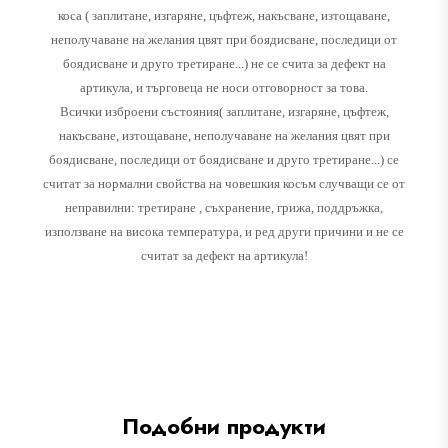
коса ( заплитане, изгаряне, цъфтеж, накъсване, изтощаване,
неполучаване на желания цвят при боядисване, последици от
боядисване и друго третиране...) не се счита за дефект на
артикула, и търговеца не носи отговорност за това.
Всички изброени състояния( заплитане, изгаряне, цъфтеж,
накъсване, изтощаване, неполучаване на желания цвят при
боядисване, последици от боядисване и друго третиране...) се
считат за нормални свойства на човешкия косъм случващи се от
неправилни: третиране , съхранение, грижа, поддръжка,
използване на висока температура, и ред други причини и не се
считат за дефект на артикула!
Подобни продукти