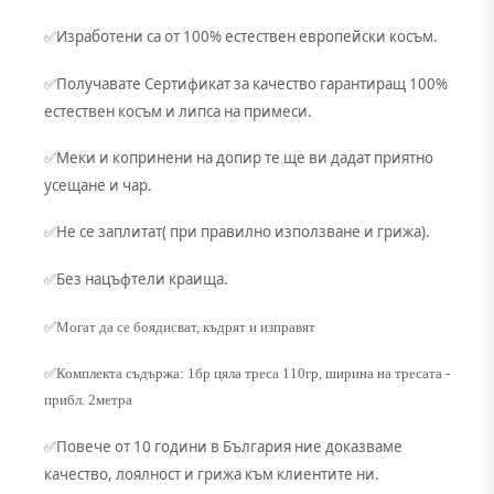
Изработени са от 100% естествен европейски косъм.
✅
Получавате Сертификат за качество гарантиращ 100%
✅
естествен косъм и липса на примеси.
Меки и копринени на допир те ще ви дадат приятно
✅
усещане и чар.
Не се заплитат( при правилно използване и грижа).
✅
Без нацъфтели краища.
✅
✅Могат да се боядисват, къдрят и изправят
✅Комплекта съдържа: 1бр цяла треса 110гр, ширина на тресата -
прибл. 2метра
Повече от 10 години в България ние доказваме
✅
качество, лоялност и грижа към клиентите ни.