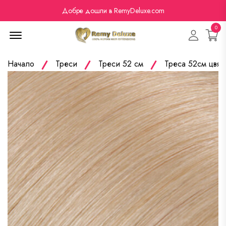
Добре дошли в RemyDeluxe.com
0
Menu Open
Начало
Треси
Треси 52 см
Треса 52см цвят