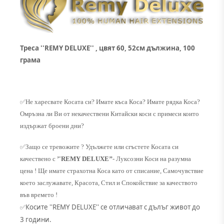
Треса ''REMY DELUXE'' , цвят 60, 52см дължина, 100
грама
✅
Не харесвате Косата си? Имате къса Коса? Имате рядка Коса?
Омръзна ли Ви от некачествени Китайски коси с примеси които
издържат броени дни?
✅
Защо се тревожите ? Удължете или сгъстете Косата си
качествено с
’'REMY DELUXE’’
- Луксозни Коси на разумна
цена ! Ще имате страхотна Коса като от списание, Самочувствие
което заслужавате, Красота, Стил и Спокойствие за качеството
във времето !
Косите ''REMY DELUXE'' се отличават с дълъг живот до
✅
3 години.