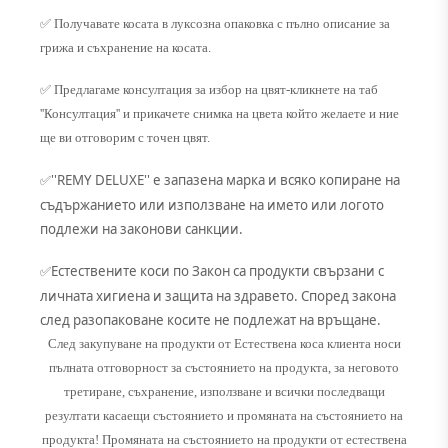
✅ Получавате косата в луксозна опаковка с пълно описание за
грижа и съхранение на косата.
✅ Предлагаме консултация за избор на цвят-кликнете на таб
''Консултация'' и прикачете снимка на цвета който желаете и ние
ще ви отговорим с точен цвят.
''REMY DELUXE'' е запазена марка и всяко копиране на
✅
съдържанието или използване на името или логото
подлежи на законови санкции.
Естествените коси по Закон са продукти свързани с
✅
личната хигиена и защита на здравето. Според закона
след разопаковане косите не подлежат на връщане.
След закупуване на продукти от Естествена коса клиента носи
пълната отговорност за състоянието на продукта, за неговото
третиране, съхранение, използване и всички последващи
резултати касаещи състоянието и промяната на състоянието на
продукта! Промяната на състоянието на продукти от естествена